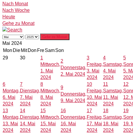
Nach Monat
Nach Woche
Heute
Gehe zu Monat
Gehe zu Monat
Mai 2024
Mon
Die
Mit
Don
Fre
Sam
Son
29
30
1
3
4
5
2
Mittwoch,
Freitag,
Samstag,
Sonn
Donnerstag,
1. Mai
3. Mai
4. Mai
5. M
2. Mai 2024
2024
2024
2024
202
6
7
8
10
11
12
9
Montag,
Dienstag,
Mittwoch,
Freitag,
Samstag,
Sonn
Donnerstag,
6. Mai
7. Mai
8. Mai
10. Mai
11. Mai
12. 
9. Mai 2024
2024
2024
2024
2024
2024
202
13
14
15
16
17
18
19
Montag,
Dienstag,
Mittwoch,
Donnerstag,
Freitag,
Samstag,
Sonn
13. Mai
14. Mai
15. Mai
16. Mai
17. Mai
18. Mai
19. 
2024
2024
2024
2024
2024
2024
202