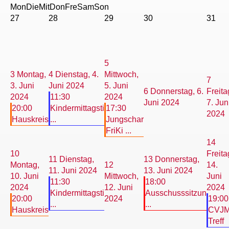
Mon
Die
Mit
Don
Fre
Sam
Son
27
28
29
30
31
5
3
Montag,
4
Dienstag, 4.
Mittwoch,
7
3. Juni
Juni 2024
5. Juni
6
Donnerstag, 6.
Freita
2024
11:30
2024
Juni 2024
7. Jun
20:00
Kindermittagsti
17:30
2024
Hauskreis
...
Jungschar
FriKi ...
14
10
Freita
11
Dienstag,
13
Donnerstag,
Montag,
12
14.
11. Juni 2024
13. Juni 2024
10. Juni
Mittwoch,
Juni
11:30
18:00
2024
12. Juni
2024
Kindermittagsti
Ausschusssitzun
20:00
2024
19:00
...
...
Hauskreis
CVJ
Treff