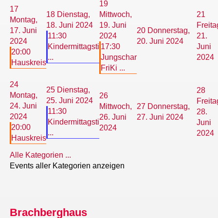
19
17
18
Dienstag,
Mittwoch,
21
Montag,
18. Juni 2024
19. Juni
Freita
17. Juni
20
Donnerstag,
11:30
2024
21.
2024
20. Juni 2024
Kindermittagsti
17:30
Juni
20:00
...
Jungschar
2024
Hauskreis
FriKi ...
24
25
Dienstag,
28
Montag,
26
25. Juni 2024
Freita
24. Juni
Mittwoch,
27
Donnerstag,
11:30
28.
2024
26. Juni
27. Juni 2024
Kindermittagsti
Juni
20:00
2024
...
2024
Hauskreis
Alle Kategorien ...
Events aller Kategorien anzeigen
Brachberghaus