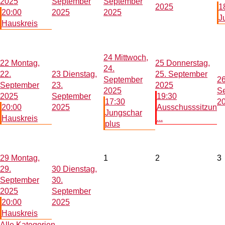
2025
September
September
2025
1
20:00
2025
2025
J
Hauskreis
24
Mittwoch,
22
Montag,
25
Donnerstag,
24.
22.
23
Dienstag,
25. September
September
2
September
23.
2025
2025
S
2025
September
19:30
17:30
2
20:00
2025
Ausschusssitzun
Jungschar
Hauskreis
...
plus
29
Montag,
1
2
3
29.
30
Dienstag,
September
30.
2025
September
20:00
2025
Hauskreis
Alle Kategorien ...