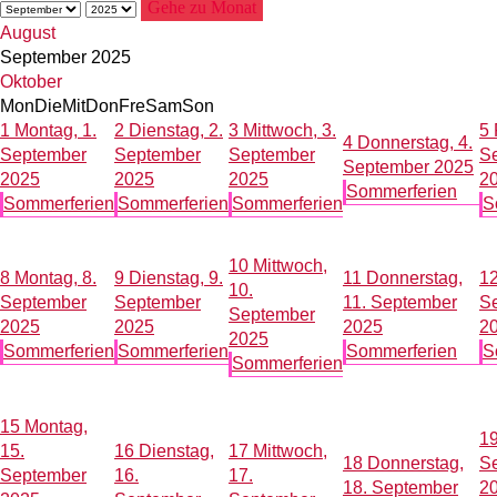
Gehe zu Monat
August
September 2025
Oktober
Mon
Die
Mit
Don
Fre
Sam
Son
1
Montag, 1.
2
Dienstag, 2.
3
Mittwoch, 3.
5
4
Donnerstag, 4.
September
September
September
S
September 2025
2025
2025
2025
2
Sommerferien
Sommerferien
Sommerferien
Sommerferien
S
10
Mittwoch,
8
Montag, 8.
9
Dienstag, 9.
11
Donnerstag,
1
10.
September
September
11. September
S
September
2025
2025
2025
2
2025
Sommerferien
Sommerferien
Sommerferien
S
Sommerferien
15
Montag,
1
15.
16
Dienstag,
17
Mittwoch,
18
Donnerstag,
S
September
16.
17.
18. September
2