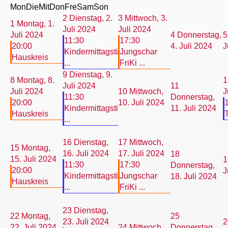
Mon
Die
Mit
Don
Fre
Sam
Son
2
Dienstag, 2.
3
Mittwoch, 3.
1
Montag, 1.
Juli 2024
Juli 2024
Juli 2024
4
Donnerstag,
5
11:30
17:30
20:00
4. Juli 2024
J
Kindermittagsti
Jungschar
Hauskreis
...
FriKi ...
9
Dienstag, 9.
8
Montag, 8.
1
Juli 2024
11
Juli 2024
10
Mittwoch,
J
11:30
Donnerstag,
20:00
10. Juli 2024
Kindermittagsti
11. Juli 2024
Hauskreis
T
...
16
Dienstag,
17
Mittwoch,
15
Montag,
16. Juli 2024
17. Juli 2024
18
15. Juli 2024
1
11:30
17:30
Donnerstag,
20:00
J
Kindermittagsti
Jungschar
18. Juli 2024
Hauskreis
...
FriKi ...
23
Dienstag,
22
Montag,
25
23. Juli 2024
2
22. Juli 2024
24
Mittwoch,
Donnerstag,