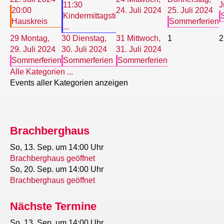
11:30
J
20:00
24. Juli 2024
25. Juli 2024
Kindermittagsti
Hauskreis
Sommerferien
...
29
Montag,
30
Dienstag,
31
Mittwoch,
1
2
29. Juli 2024
30. Juli 2024
31. Juli 2024
Sommerferien
Sommerferien
Sommerferien
Alle Kategorien ...
Events aller Kategorien anzeigen
Brachberghaus
So, 13. Sep.
um 14:00 Uhr
Brachberghaus geöffnet
So, 20. Sep.
um 14:00 Uhr
Brachberghaus geöffnet
Nächste Termine
So, 13. Sep.
um 14:00 Uhr