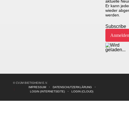
aktuelle Neui
Er kann jeder
wieder abge
werden.
Subscribe
© CVJM BIETIGHEIM E.V.
IMPRESSUM
DATENSCHUTZERKLÄRUNG
LOGIN (INTERNETSEITE)
LOGIN (CLOUD)