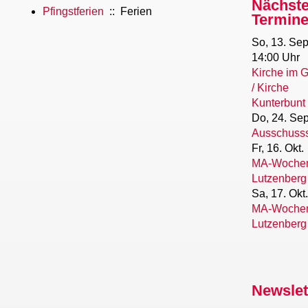
Nächst
Pfingstferien
:: Ferien
Termin
So, 13. Sep
14:00 Uhr
Kirche im 
/ Kirche
Kunterbunt
Do, 24. Sep
Ausschusss
Fr, 16. Okt.
MA-Woche
Lutzenberg
Sa, 17. Okt.
MA-Woche
Lutzenberg
Newslet