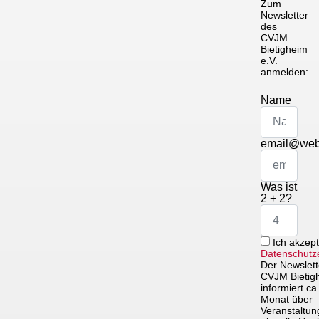
Zum
Newsletter
des
CVJM
Bietigheim
e.V.
anmelden:
Name
email@web
Was ist
2 + 2?
Ich akzept
Datenschutze
Der Newslett
CVJM Bietigh
informiert ca
Monat über
Veranstaltu